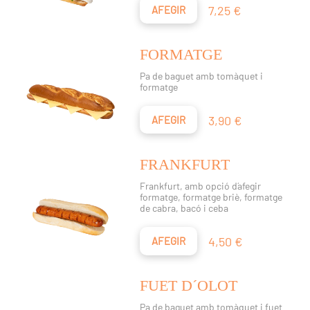
Preu
7,25 €
AFEGIR
FORMATGE
Pa de baguet amb tomàquet i
formatge
Preu
3,90 €
AFEGIR
FRANKFURT
Frankfurt, amb opció d´afegir
formatge, formatge briè, formatge
de cabra, bacó i ceba
Preu
4,50 €
AFEGIR
FUET D´OLOT
Pa de baguet amb tomàquet i fuet