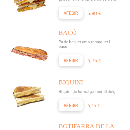
Preu
5,90 €
AFEGIR
BACÓ
Pa de baguet amb tomàquet i
bacó
Preu
4,75 €
AFEGIR
BIQUINI
Biquini de formatge i pernil dolç
Preu
4,15 €
AFEGIR
BOTIFARRA DE LA