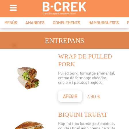
MENÚS
AMANIDES
COMPLEMENTS
HAMBURGUESES
ENTREPANS
WRAP DE PULLED
PORK
Pulled pork, formatge emmental,
crema de formatge cheddar,
enciam i patates fregides
Preu
7,90 €
AFEGIR
BIQUINI TRUFAT
Biquini tres formatges (cheddar,
gouda i brie) amb crema de trufa