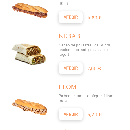
d´Olot
Preu
4,80 €
AFEGIR
KEBAB
Kebab de pollastre i gall dindi,
enciam , formatge i salsa de
iogurt
Preu
7,60 €
AFEGIR
LLOM
Pa baguet amb tomàquet i llom
porc
Preu
5,20 €
AFEGIR