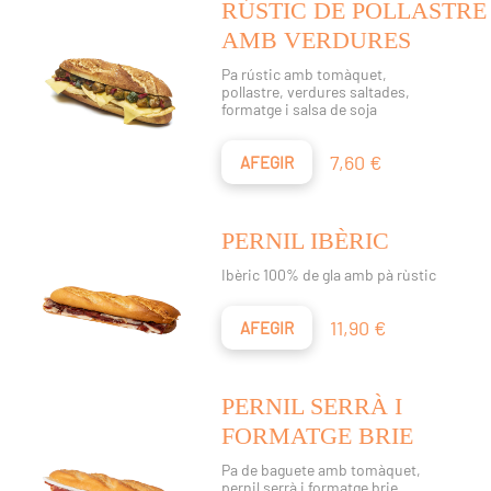
RÚSTIC DE POLLASTRE
AMB VERDURES
Pa rústic amb tomàquet,
pollastre, verdures saltades,
formatge i salsa de soja
Preu
7,60 €
AFEGIR
PERNIL IBÈRIC
Ibèric 100% de gla amb pà rùstic
Preu
11,90 €
AFEGIR
PERNIL SERRÀ I
FORMATGE BRIE
Pa de baguete amb tomàquet,
pernil serrà i formatge brie