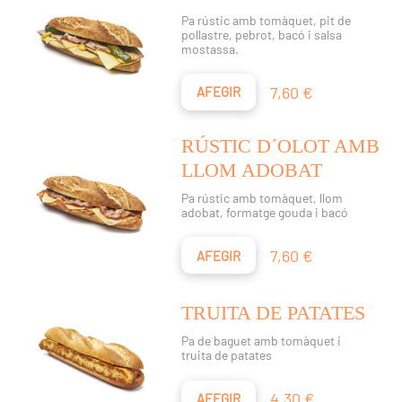
Pa rústic amb tomàquet, pit de
pollastre, pebrot, bacó i salsa
mostassa.
Preu
7,60 €
AFEGIR
RÚSTIC D´OLOT AMB
LLOM ADOBAT
Pa rústic amb tomàquet, llom
adobat, formatge gouda i bacó
Preu
7,60 €
AFEGIR
TRUITA DE PATATES
Pa de baguet amb tomàquet i
truita de patates
Preu
4,30 €
AFEGIR