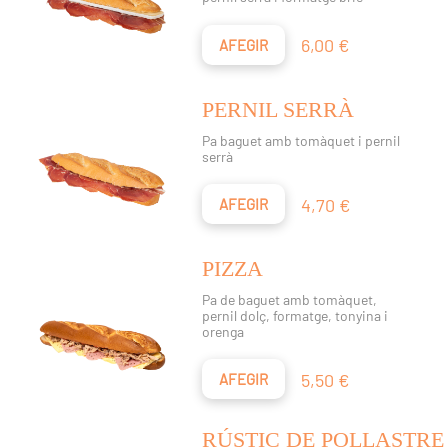
Preu
6,00 €
AFEGIR
PERNIL SERRÀ
Pa baguet amb tomàquet i pernil
serrà
Preu
4,70 €
AFEGIR
PIZZA
Pa de baguet amb tomàquet,
pernil dolç, formatge, tonyina i
orenga
Preu
5,50 €
AFEGIR
RÚSTIC DE POLLASTRE