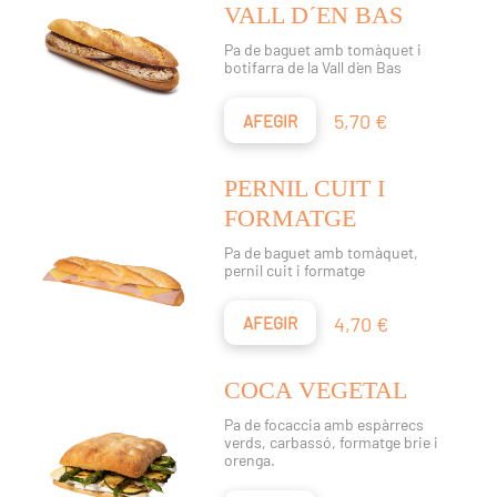
VALL D´EN BAS
Pa de baguet amb tomàquet i
botifarra de la Vall d´en Bas
Preu
5,70 €
AFEGIR
PERNIL CUIT I
FORMATGE
Pa de baguet amb tomàquet,
pernil cuit i formatge
Preu
4,70 €
AFEGIR
COCA VEGETAL
Pa de focaccia amb espàrrecs
verds, carbassó, formatge brie i
orenga.