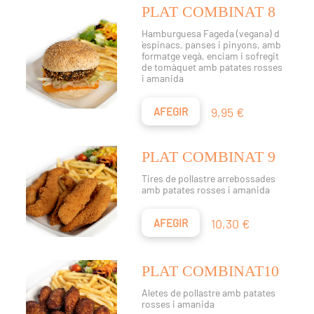
PLAT COMBINAT 8
Hamburguesa Fageda (vegana) d
´espinacs, panses i pinyons, amb
formatge vegà, enciam i sofregit
de tomàquet amb patates rosses
i amanida
Preu
9,95 €
AFEGIR
PLAT COMBINAT 9
Tires de pollastre arrebossades
amb patates rosses i amanida
Preu
10,30 €
AFEGIR
PLAT COMBINAT10
Aletes de pollastre amb patates
rosses i amanida