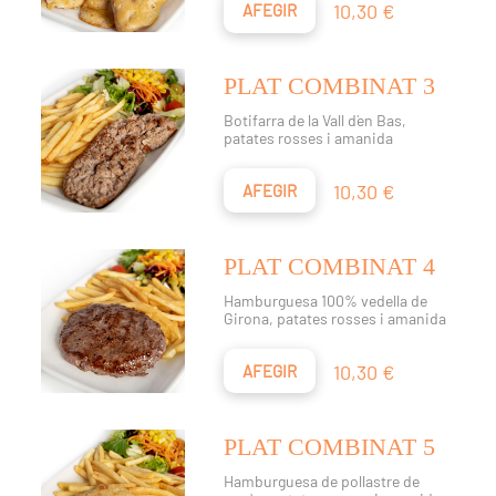
Preu
10,30 €
AFEGIR
PLAT COMBINAT 3
Botifarra de la Vall d´en Bas,
patates rosses i amanida
Preu
10,30 €
AFEGIR
PLAT COMBINAT 4
Hamburguesa 100% vedella de
Girona, patates rosses i amanida
Preu
10,30 €
AFEGIR
PLAT COMBINAT 5
Hamburguesa de pollastre de