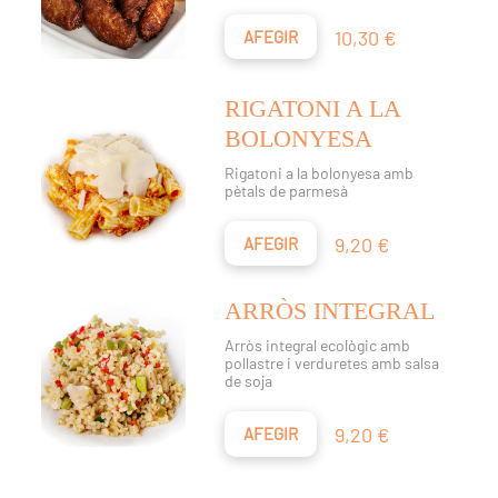
Preu
10,30 €
AFEGIR
RIGATONI A LA
BOLONYESA
Rigatoni a la bolonyesa amb
pètals de parmesà
Preu
9,20 €
AFEGIR
ARRÒS INTEGRAL
Arròs integral ecològic amb
pollastre i verduretes amb salsa
de soja
Preu
9,20 €
AFEGIR