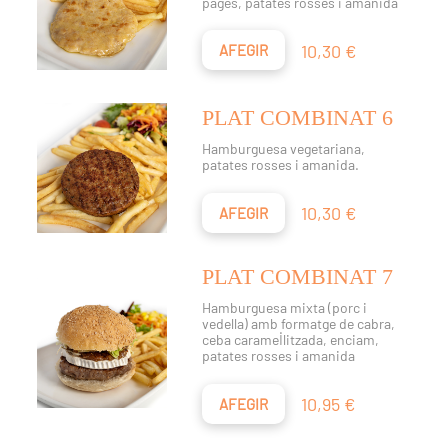
pagès, patates rosses i amanida
Preu
10,30 €
AFEGIR
PLAT COMBINAT 6
Hamburguesa vegetariana,
patates rosses i amanida.
Preu
10,30 €
AFEGIR
PLAT COMBINAT 7
Hamburguesa mixta (porc i
vedella) amb formatge de cabra,
ceba caramel·litzada, enciam,
patates rosses i amanida
Preu
10,95 €
AFEGIR