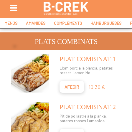
MENÚS
AMANIDES
COMPLEMENTS
HAMBURGUESES
PLATS COMBINATS
PLAT COMBINAT 1
Llom porc a la planxa, patates
rosses i amanida
Preu
10,30 €
AFEGIR
PLAT COMBINAT 2
Pit de pollastre a la planxa,
patates rosses i amanida