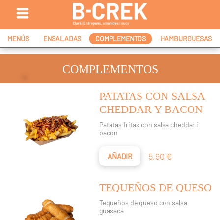
MENÚS
ENSALADAS
COMPLEMENTOS
HAMBURGUESAS
COMPLEMENTOS
PATATAS CON SALSA
CHEDDAR Y BACON
Patatas fritas con salsa cheddar i
bacon
Precio
5,90 €
AÑADIR
TEQUEÑOS DE QUESO
Tequeños de queso con salsa
guasaca